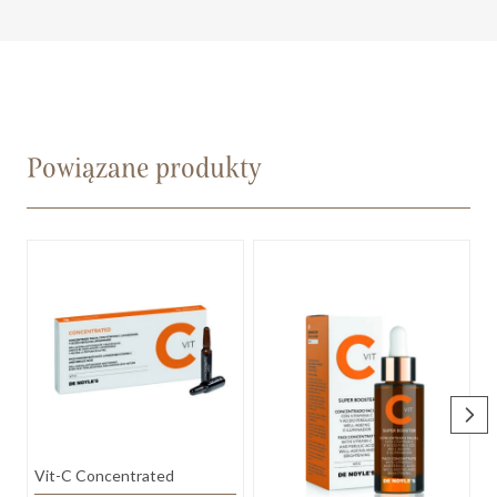
Powiązane produkty
D
Vit-C Concentrated
M