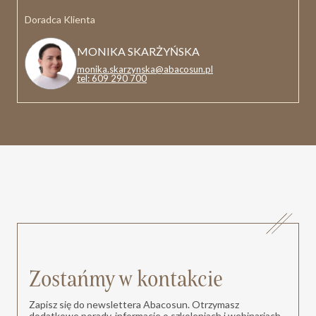
Doradca Klienta
MONIKA SKARŻYŃSKA
monika.skarzynska@abacosun.pl
tel: 609 290 700
Zostańmy w kontakcie
Zapisz się do newslettera Abacosun. Otrzymasz
dodatkowe porady, informacje o szkoleniach i webinariach