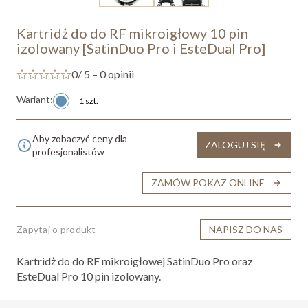
Kartridż do do RF mikroigłowy 10 pin
izolowany [SatinDuo Pro i EsteDual Pro]
0
/ 5 – 0 opinii
Wariant:
1 szt.
Aby zobaczyć ceny dla
ZALOGUJ SIĘ
profesjonalistów
ZAMÓW POKAZ ONLINE
Zapytaj o produkt
NAPISZ DO NAS
Kartridż do do RF mikroigłowej SatinDuo Pro oraz
EsteDual Pro 10 pin izolowany.