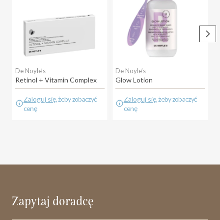
De Noyle’s
De Noyle’s
V
Retinol + Vitamin Complex
Glow Lotion
B
Zaloguj się
, żeby zobaczyć
Zaloguj się
, żeby zobaczyć
cenę
cenę
Zapytaj doradcę