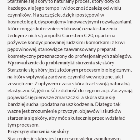
Starzenie się skóry to naturalny proces, który dotyka
każdego, ale jego tempo i widoczność zależą od wielu
czynników. Na szczęście, dzięki postępowi w
kosmetologii, dysponujemy innowacyjnymi rozwiązaniami,
które mogą skutecznie redukować oznaki starzenia.
Jednym z nich są ampułki Curestem C20, oparte na
pożywce kondycjonowanej ludzkimi komórkami z krwi
pępowinowej, stanowiące zaawansowany preparat
kosmetyczny przeznaczony do profesjonalnych zabiegów.
Wprowadzenie do problematyki starzenia się skóry
Starzenie się skóry jest złożonym procesem biologicznym,
na który wpływają zarówno czynniki wewnętrzne, jak i
zewnętrzne. Z upływem czasu skóra traci swoją naturalną
elastyczność, jędrność i zdolność do regeneracji. Zaczynają
pojawiać się pierwsze zmarszczki, a skóra staje się
bardziej sucha i podatna na uszkodzenia. Dlatego tak
ważne jest zrozumienie przyczyn, objawów i skutków
starzenia się skóry, aby móc skutecznie przeciwdziałać
tym procesom.
Przyczyny starzenia się skóry
Starzenie się skóry jest procesem wieloczynnikowym.