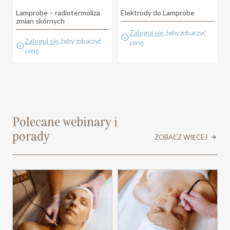
Lamprobe – radiotermoliza
Elektrody do Lamprobe
S
zmian skórnych
S
Zaloguj się
, żeby zobaczyć
Zaloguj się
, żeby zobaczyć
cenę
cenę
Polecane webinary i
porady
ZOBACZ WIĘCEJ