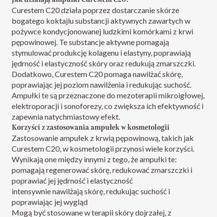
Curestem C20 działa poprzez dostarczanie skórze
bogatego koktajlu substancji aktywnych zawartych w
pożywce kondycjonowanej ludzkimi komórkami z krwi
pępowinowej. Te substancje aktywne pomagają
stymulować produkcję kolagenu i elastyny, poprawiają
jędrność i elastyczność skóry oraz redukują zmarszczki.
Dodatkowo, Curestem C20 pomaga nawilżać skórę,
poprawiając jej poziom nawilżenia i redukując suchość.
Ampułki te są przeznaczone do mezoterapii mikroigłowej,
elektroporacji i sonoforezy, co zwiększa ich efektywność i
zapewnia natychmiastowy efekt.
Korzyści z zastosowania ampułek w kosmetologii
Zastosowanie ampułek z krwią pępowinową, takich jak
Curestem C20, w kosmetologii przynosi wiele korzyści.
Wynikają one między innymi z tego, że ampułki te:
pomagają regenerować skórę, redukować zmarszczki i
poprawiać jej jędrność i elastyczność
intensywnie nawilżają skórę, redukując suchość i
poprawiając jej wygląd
Mogą być stosowane w terapii skóry dojrzałej, z