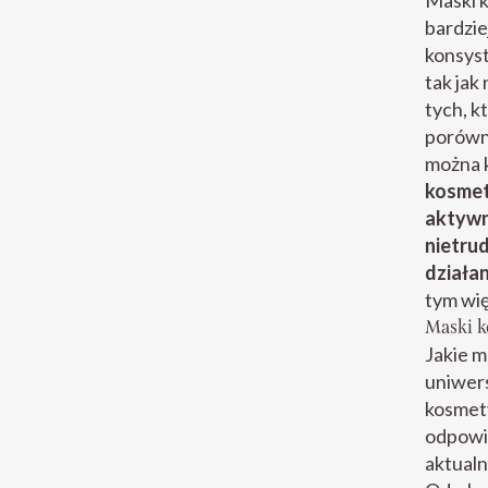
Maski 
bardzie
konsyst
tak jak
tych, k
porówna
można 
kosmet
aktywny
nietrud
działan
tym wię
Maski k
Jakie m
uniwers
kosmety
odpowie
aktualn