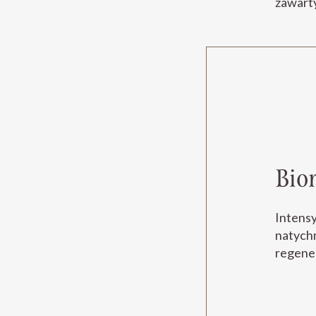
zawarty
Bio
Intensy
natychm
regene