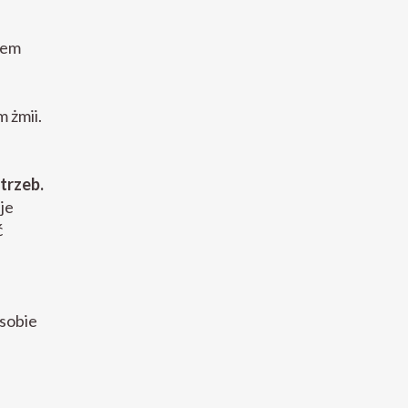
iem
 żmii.
trzeb.
je
ć
sobie