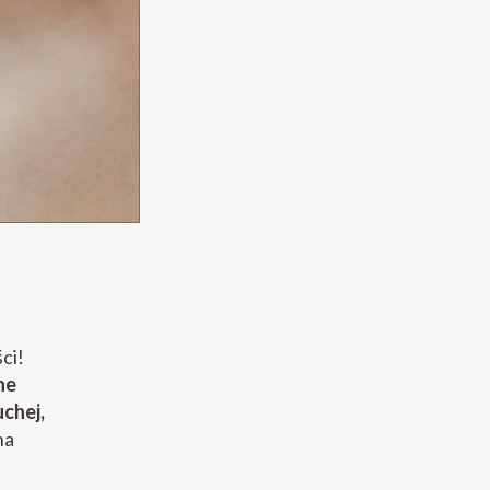
ci!
ne
chej,
na