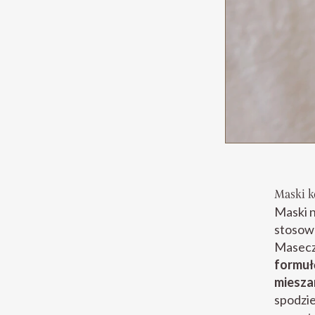
Maski k
Maski n
stosowa
Masecz
formuł
mieszan
spodzie