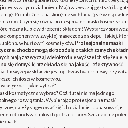
kosmetyczne do gabinetów kosmetycznych charakteryzują 
j intensywnym działaniem. Mają zazwyczaj gęstszą i bogat
encję. Po nałożeniu na skórę nie wchłaniają się w nią całko
 np. krem. Czym się różnią profesjonalne maski kosmetyczn
tóre można kupić w drogerii? Składem! Wystarczy sprawdzi
ć komponenty w zwykłej maseczce ze sklepu i takiej, któ
kupić np. w hurtowni kosmetyków.
Profesjonalne maski
yczne, chociaż mogą składać się z takich samych skład
ch mają zazwyczaj wielokrotnie wyższe ich stężenie, a 
no się domyślić przekłada się na jakość i efektywność
ia
. Im wyżej w składzie jest np. kwas hialuronowy, czy wit
ksze ich ilości w kosmetyku.
osmetyczne – jakie wybrać?
aski kosmetyczne wybrać? Cóż, tutaj nie ma jednego
alnego rozwiązania. Wybierając profesjonalne maski
czne, należy sugerować się ich działanie i dopasować je
dnio do indywidualnych potrzeb skóry. Szczególnie polec
ie maski: