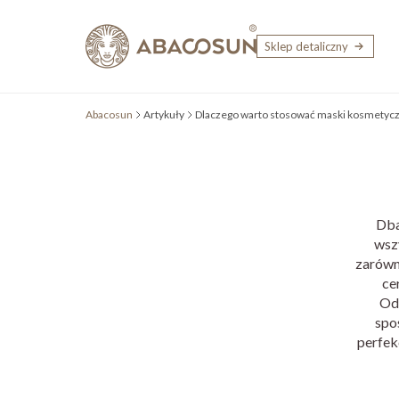
Przejdź do treści
Sklep detaliczny
Abacosun
Artykuły
Dlaczego warto stosować maski kosmetyc
Dba
wsz
zarówno
ce
Odz
spo
perfek