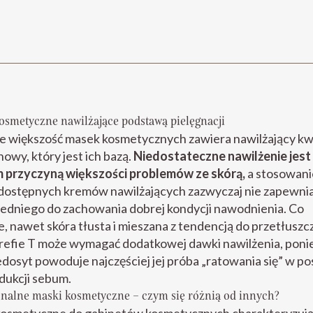
osmetyczne nawilżające podstawą pielęgnacji
e większość masek kosmetycznych zawiera nawilżający k
nowy, który jest ich bazą.
Niedostateczne nawilżenie jest
 przyczyną większości problemów ze skórą,
a stosowani
dostępnych kremów nawilżających zazwyczaj nie zapewnia
edniego do zachowania dobrej kondycji nawodnienia. Co
, nawet skóra tłusta i mieszana z tendencją do przetłuszc
trefie T może wymagać dodatkowej dawki nawilżenia, pon
edosyt powoduje najczęściej jej próba „ratowania się” w po
dukcji sebum.
onalne maski kosmetyczne – czym się różnią od innych?