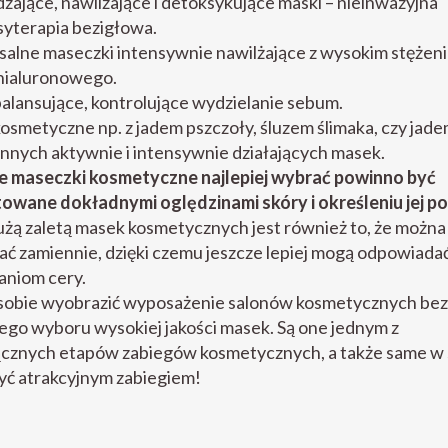
ające, nawilżające i detoksykujące maski – nieinwazyjna
yterapia bezigłowa.
alne maseczki intensywnie nawilżające z wysokim stężen
hialuronowego.
alansujące, kontrolujące wydzielanie sebum.
osmetyczne np. z jadem pszczoły, śluzem ślimaka, czy jadem
 innych aktywnie i intensywnie działających masek.
kie maseczki kosmetyczne najlepiej wybrać powinno być
owane dokładnymi oględzinami skóry i określeniu jej po
żą zaletą masek kosmetycznych jest również to, że można 
ć zamiennie, dzięki czemu jeszcze lepiej mogą odpowiada
niom cery.
 sobie wyobrazić wyposażenie salonów kosmetycznych bez
ego wyboru wysokiej jakości masek. Są one jednym z
ącznych etapów zabiegów kosmetycznych, a także same w 
yć atrakcyjnym zabiegiem!