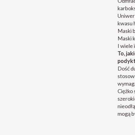
Odmładz
karboks
Uniwers
kwasu 
Maski b
Maski k
I wiele
To, ja
podykt
Dość du
stosowa
wymaga
Ciężko
szeroki
nieodł
mogą b