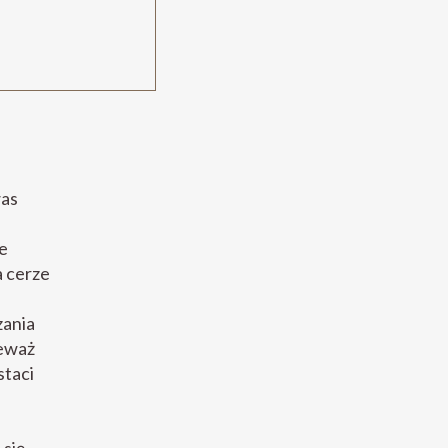
was
e
 cerze
zania
ieważ
staci