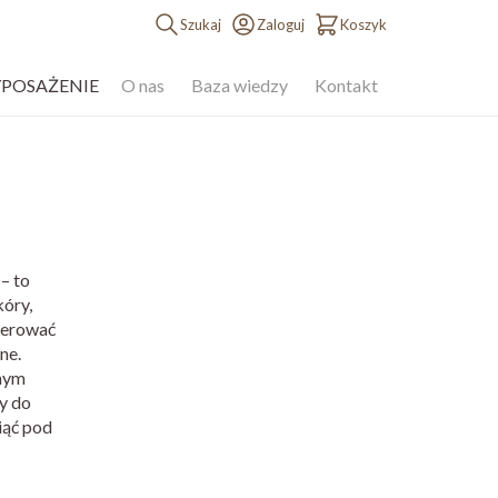
Szukaj
Zaloguj
Koszyk
YPOSAŻENIE
O nas
Baza wiedzy
Kontakt
– to
óry,
enerować
ne.
tnym
y do
iąć pod