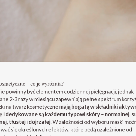
osmetyczne – co je wyróżnia?
ie powinny być elementem codziennej pielęgnacji, jednak
ne 2-3 razy w miesiącu zapewniają pełne spektrum korzyś
ki na twarz kosmetyczne
mają bogatą w składniki aktyw
ę i dedykowane są każdemu typowi skóry – normalnej, su
ej, tłustej i dojrzałej.
W zależności od wyboru maski moż
wać się określonych efektów, które będą uzależnione od