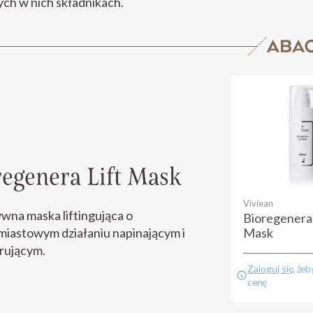
ch w nich składnikach.
regenera Lift Mask
Viviean
wna maska liftingująca o
Bioregenera 
iastowym działaniu napinającym i
Mask
rującym.
Zaloguj się
, że
cenę