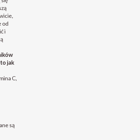
się
szą
wicie,
e od
ć i
rą
ników
to jak
amina C,
ane są