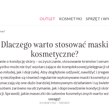
OUTLET
KOSMETYKI
SPRZĘT I W
zne?
Dlaczego warto stosować maski
kosmetyczne?
nie o kondycję skóry – oczyszczanie, stosowanie kremów i serum 
ystko może nie być wystarczające do kompleksowej pielęgnacji sk
 młodej, jak i dojrzałej.​​​​​​ Aby dogłębnie odżywić, nawilżyć i zreg
rę niezbędne są również regularnie wykonywane maski kosmetycz
naczają się one dużo bardziej intensywnym działaniem i są świe
sobem zarówno na utrzymanie, jak i doprowadzenie kondycji skór
cji. Sprawdź, jakie maseczki do salonów kosmetycznych warto wz
uwagę!
KOSMETYKI
–
TRENDY