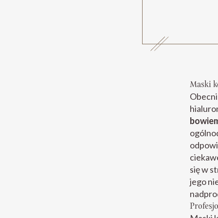
Maski k
Obecni
hialuro
bowiem
ogólno
odpowi
ciekawe
się w s
jego ni
nadpro
Profesj