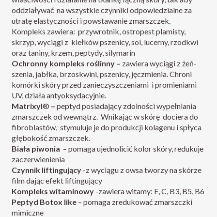
oddziaływać
na wszystkie czynniki odpowiedzialne za
utratę elastyczności i powstawanie zmarszczek.
Kompleks zawiera:
przywrotnik, ostropest plamisty,
skrzyp, wyciągi z
kiełków pszenicy, soi, lucerny, rzodkwi
oraz taniny, krzem, peptydy, silymarin
Ochronny kompleks roślinny –
zawiera wyciągi z żeń-
szenia, jabłka, brzoskwini, pszenicy, jęczmienia. Chroni
komórki skóry przed zanieczyszczeniami
i promieniami
UV, działa antyoksydacyjnie.
Matrixyl
®
–
peptyd posiadający zdolności wypełniania
zmarszczek od wewnątrz.
Wnikając w skórę
dociera do
fibroblastów,
stymuluje je do produkcji kolagenu i spłyca
głębokość zmarszczek.
Biała piwonia
– pomaga ujednolicić kolor skóry, redukuje
zaczerwienienia
Czynnik liftingujący
-z wyciągu z owsa tworzy na skórze
film dając efekt liftingujący
Kompleks witaminowy
-zawiera witamy: E, C, B3, B5, B6
Peptyd Botox like
– pomaga zredukować zmarszczki
mimiczne