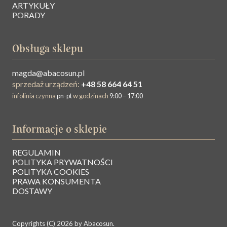
ARTYKUŁY
PORADY
Obsługa sklepu
magda@abacosun.pl
sprzedaż urządzeń:
+48 58 664 64 51
infolinia czynna
pn-pt
w godzinach
9:00 – 17:00
Informacje o sklepie
REGULAMIN
O NAS
POLITYKA PRYWATNOŚCI
POLITYKA COOKIES
PRAWA KONSUMENTA
BAZA WIEDZY
DOSTAWY
KONTAKT
Copyrights (C) 2026 by Abacosun.