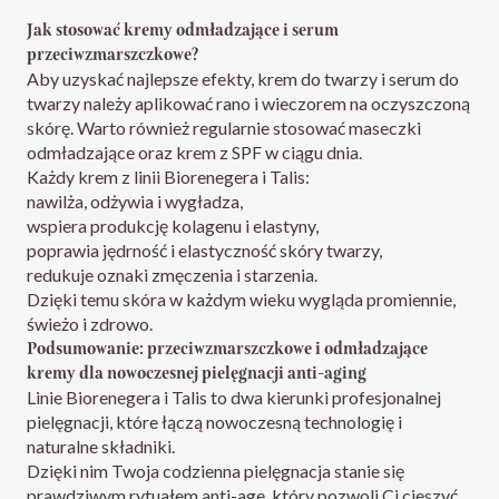
Jak stosować kremy odmładzające i serum
przeciwzmarszczkowe?
Aby uzyskać najlepsze efekty, krem do twarzy i serum do
twarzy należy aplikować rano i wieczorem na oczyszczoną
skórę. Warto również regularnie stosować maseczki
odmładzające oraz
krem z SPF
w ciągu dnia.
Każdy krem z linii Biorenegera i Talis:
nawilża, odżywia i wygładza,
wspiera produkcję kolagenu i elastyny,
poprawia jędrność i elastyczność skóry twarzy,
redukuje oznaki zmęczenia i starzenia.
Dzięki temu skóra w każdym wieku wygląda promiennie,
świeżo i zdrowo.
Podsumowanie: przeciwzmarszczkowe i odmładzające
kremy dla nowoczesnej pielęgnacji anti-aging
Linie Biorenegera i Talis to dwa kierunki profesjonalnej
pielęgnacji, które łączą nowoczesną technologię i
naturalne składniki.
Dzięki nim Twoja codzienna pielęgnacja stanie się
prawdziwym rytuałem anti-age, który pozwoli Ci cieszyć