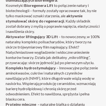
odmładzających Biorenegera:
Kosmetyki
Bioregenera Lift
to połączenie natury i
biotechnologii – formuły zostały opracowane tak, by nie
tylko maskować oznaki starzenia, ale
aktywnie
stymulować skórę do regeneracji
. Każdy składnik
został dobrany z myślą o poprawie napięcia, elastyczności
i nawilżenia skóry.
Aktywator liftingujący 3D Lift
– to nowoczesny, w 100%
naturalny kompleks polisacharydów, który tworzy na
skórze trójwymiarowy film napinający. Efekt?
Natychmiastowe wygładzenie i widoczne uniesienie
konturów twarzy. Działa jak delikatny „mikrolifting”,
przywracając skórze jędrność już po pierwszym użyciu.
Kompleks hydrostymulujący
– Innowacyjne połączenie
aminokwasów, cukrów i naturalnych czynników
nawilżających (NMF), które długotrwale wiążą wodę w
naskórku. Wspierają produkcję ceramidów, wzmacniają
barierę hydrolipidową i chronią skórę przed
odwodnieniem. Efekt to nawilżona, sprężysta i pełna
blasku cera.
Proteiny mleczne
– naturalne białka o działaniu