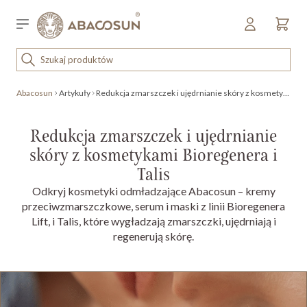
Przejdź do treści
Sklep detaliczny
OUTLET
Abacosun
Artykuły
Redukcja zmarszczek i ujędrnianie skóry z kosmetykami Bioregenera i Talis
KOSMETYKI
SPRZĘT I WYPOSAŻENIE
Redukcja zmarszczek i ujędrnianie
skóry z kosmetykami Bioregenera i
Talis
Odkryj kosmetyki odmładzające Abacosun – kremy
przeciwzmarszczkowe, serum i maski z linii Bioregenera
Lift, i Talis, które wygładzają zmarszczki, ujędrniają i
regenerują skórę.