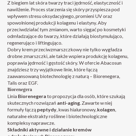
Z biegiem lat skóra twarzy traci jędrność, elastyczność i
nawilżenie. Proces starzenia się skóry przyspiesza pod
wpływem stresu oksydacyjnego, promieni UV oraz
spowolnionej produkcji kolagenu i elastyny. Aby
przeciwdziałać tym zmianom, warto sięgać po kosmetyki
odmładzające do twarzy, które działają biostymulująco,
regenerująco i liftingująco.
Dobry krem przeciwzmarszczkowy nie tylko wygładza
drobne zmarszczki, ale także wspiera produkcję kolagenu,
poprawia jędrność i gęstość skóry. W ofercie Abacosun
znajdziesz trzy wyjątkowe linie, które łączą
zaawansowaną biotechnologię z naturą – Biorenegera,
Talis oraz EGF.
Biorenegera
Linia
Biorenegera
to propozycja dla osób, które szukają
skutecznych rozwiązań
anti-aging
. Zawarte w niej
formuły łączą
peptydy
, kwas hialuronowy,
kolagen
,
naturalne ekstrakty roślinne i biotechnologiczne
kompleksy naprawcze.
Składniki aktywne i działanie kremów