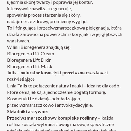
ujędrnia skórę twarzy i poprawia jej kontur,
intensywnie nawilża i regeneruje,
spowalnia proces starzenia się skóry,
nadaje cerze zdrowy, promienny wygląd.
To liftingująca i przeciwzmarszczkowa pielęgnacja, która
działa zarówno na powierzchni skóry, jak i w jej głębszych
warstwach.
W linii Bioregenera znajdują się:
Bioregenera Lift Cream
Bioregenera Lift Elixir
Bioregenera Lift Mask
Talis – naturalne kosmetyki przeciwzmarszczkowe i
rozświetlające
Linia
Talis
to połączenie natury i nauki – idealne dla osób,
które cenią lekką, a jednocześnie bogatą formułę.
Kosmetyki te działają odmładzająco,
przeciwzmarszczkowo i antyoksydacyjnie.
Składniki aktywne:
Przeciwzmarszczkowy kompleks roślinny –
każda
roślina została wybrana z uwagi na swoje specyficzne
właściwości i działanie na tkankę łączną skóry, tak aby